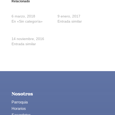
Relacionado
Aula San Germán
Aula San Germán
6 marzo, 2018
9 enero, 2017
En «Sin categoría»
Entrada similar
Aula San Germán
14 noviembre, 2016
Entrada similar
Nosotros
Parroquia
Horarios
Sacerdotes