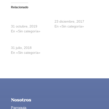
Relacionado
Horario de misas el Día
Horario de misas
de los Santos
23 diciembre, 2017
31 octubre, 2019
En «Sin categoría»
En «Sin categoría»
Horario de verano
31 julio, 2018
En «Sin categoría»
Nosotros
Parroquia