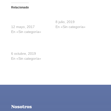
Relacionado
Eucaristía por nuestro
Hoja de oración
patrón
8 julio, 2019
12 mayo, 2017
En «Sin categoría»
En «Sin categoría»
Vuelve el coro. Hoja de
oración
6 octubre, 2019
En «Sin categoría»
Nosotros