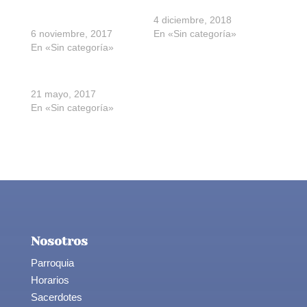
Acompañemos a Don
Fallece Don Daniel
Mario
4 diciembre, 2018
6 noviembre, 2017
En «Sin categoría»
En «Sin categoría»
Misa por D. Eugenio
21 mayo, 2017
En «Sin categoría»
Nosotros
Parroquia
Horarios
Sacerdotes