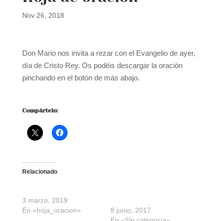
Nov 26, 2018
Don Mario nos invita a rezar con el Evangelio de ayer,
día de Cristo Rey. Os podéis descargar la oración
pinchando en el botón de más abajo.
Oración día de Jesucristo, Rey del Universo
Descarga
Compártelo:
Relacionado
Hoja de oración
Oración del jueves por
3 marzo, 2019
Santi
En «hoja_oracion»
8 junio, 2017
En «Sin categoría»