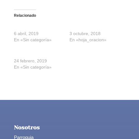
Relacionado
Hoja de oración. Colecta
Oración
6 abril, 2019
3 octubre, 2018
En «Sin categoría»
En «hoja_oracion»
Hoja de oración
24 febrero, 2019
En «Sin categoría»
Nosotros
Parroquia