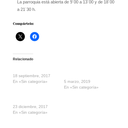
La parroquia está abierta de 9´00 a 13´00 y de 18´00
a 21´30 h.
Compártelo:
Relacionado
Horario de invierno
Catequesis mariana.
18 septiembre, 2017
Horario de misas
En «Sin categoría»
5 marzo, 2019
En «Sin categoría»
Horario de misas
23 diciembre, 2017
En «Sin categoría»