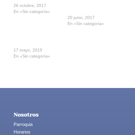
26 octubre, 2017
“Fátima, el ultimo
En «Sin categoría»
misterio”
20 junio, 2017
En «Sin categoría»
Hospitalarios: las manos
de la virgen
17 mayo, 2019
En «Sin categoría»
Nosotros
Parroquia
Horarios