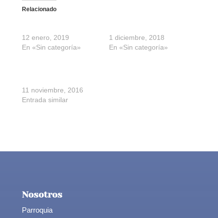
Relacionado
Retiro para familias
Retiro conyugal
12 enero, 2019
1 diciembre, 2018
En «Sin categoría»
En «Sin categoría»
Retiro para novios y
matrimonios
11 noviembre, 2016
Entrada similar
Nosotros
Parroquia