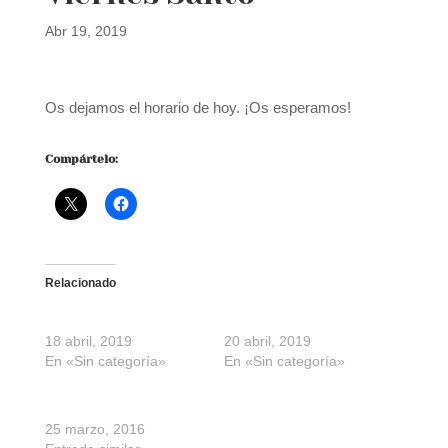
Abr 19, 2019
Os dejamos el horario de hoy. ¡Os esperamos!
Compártelo:
Relacionado
Jueves Santo
Sábado Santo
18 abril, 2019
20 abril, 2019
En «Sin categoría»
En «Sin categoría»
Viernes Santo
25 marzo, 2016