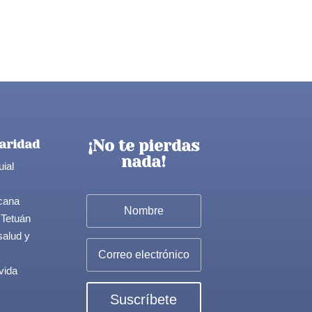
¡No te pierdas
aridad
nada!
uial
cana
 Tetuán
salud y
vida
Suscríbete