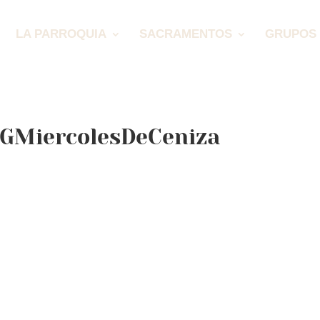
LA PARROQUIA
SACRAMENTOS
GRUPOS 
SGMiercolesDeCeniza