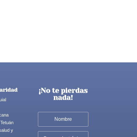
¡No te pierdas
aridad
nada!
uial
cana
 Tetuán
salud y