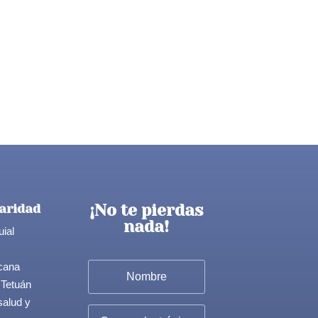
¡No te pierdas
aridad
nada!
uial
cana
 Tetuán
salud y