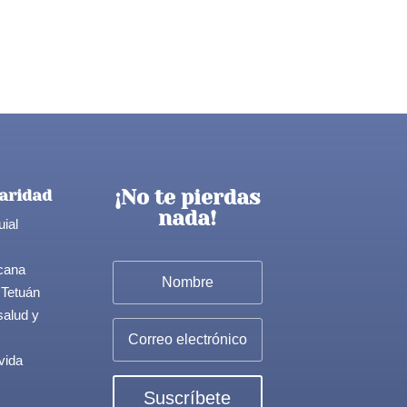
¡No te pierdas
aridad
nada!
uial
cana
 Tetuán
salud y
vida
Suscríbete