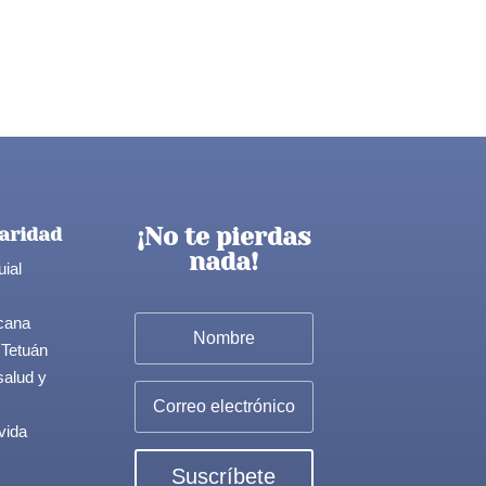
¡No te pierdas
aridad
nada!
uial
cana
 Tetuán
salud y
vida
Suscríbete