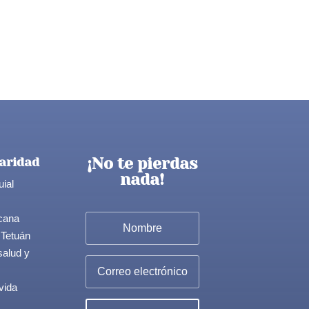
¡No te pierdas
aridad
nada!
uial
cana
 Tetuán
salud y
vida