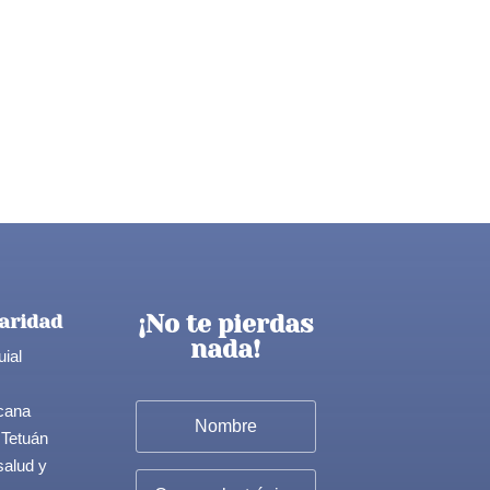
¡No te pierdas
aridad
nada!
uial
cana
 Tetuán
salud y